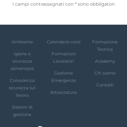
I campi contrassegnati con * sono obbligatori
Ambiente
Calendario corsi
Formazione
Tecnica
Igiene e
Formazioni
sicurezza
Lavoratori
Academy
alimentare
Gestione
Chi siamo
Consulenza
Emergenze
Contatti
sicurezza sul
Attrezzature
lavoro
Sistemi di
gestione