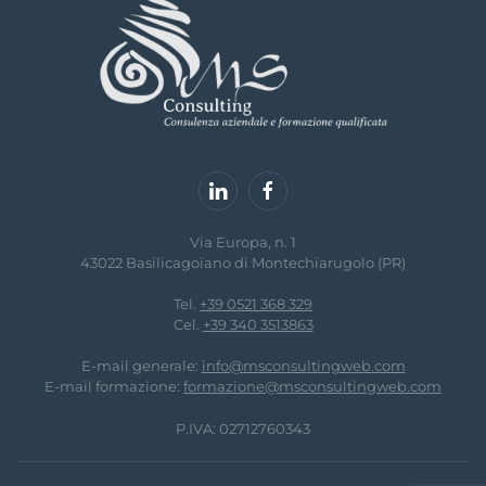
Via Europa, n. 1
43022 Basilicagoiano di Montechiarugolo (PR)
Tel.
+39 0521 368 329
Cel.
+39 340 3513863
E-mail generale:
info@msconsultingweb.com
E-mail formazione:
formazione@msconsultingweb.com
P.IVA: 02712760343